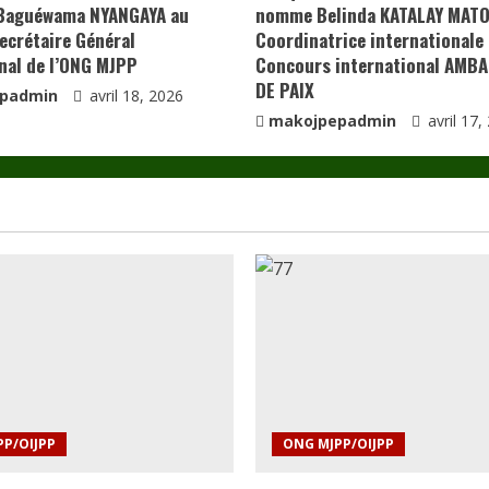
Baguéwama NYANGAYA au
nomme Belinda KATALAY MAT
ecrétaire Général
Coordinatrice internationale
nal de l’ONG MJPP
Concours international AMB
DE PAIX
padmin
avril 18, 2026
makojpepadmin
avril 17,
P/OIJPP
ONG MJPP/OIJPP