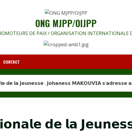
ONG MJPP/OIJPP
OMOTEURS DE PAIX / ORGANISATION INTERNATIONALE D
CONTACT
𝗮𝗹𝗲 𝗱𝗲 𝗹𝗮 𝗝𝗲𝘂𝗻𝗲𝘀𝘀𝗲 : 𝗝𝗼𝗵𝗮𝗻𝗲𝘀𝘀 𝗠𝗔𝗞𝗢𝗨𝗩𝗜𝗔 𝘀’𝗮𝗱𝗿𝗲𝘀𝘀𝗲 
𝗶𝗼𝗻𝗮𝗹𝗲 𝗱𝗲 𝗹𝗮 𝗝𝗲𝘂𝗻𝗲𝘀