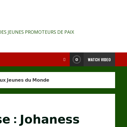
ES JEUNES PROMOTEURS DE PAIX
WATCH VIDEO
𝗮𝘂𝘅 𝗝𝗲𝘂𝗻𝗲𝘀 𝗱𝘂 𝗠𝗼𝗻𝗱𝗲
𝘀𝗲 : 𝗝𝗼𝗵𝗮𝗻𝗲𝘀𝘀