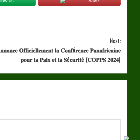
llow us
Save
Next:
𝐜𝐞 𝐎𝐟𝐟𝐢𝐜𝐢𝐞𝐥𝐥𝐞𝐦𝐞𝐧𝐭 𝐥𝐚 𝐂𝐨𝐧𝐟é𝐫𝐞𝐧𝐜𝐞 𝐏𝐚𝐧𝐚𝐟𝐫𝐢𝐜𝐚𝐢𝐧𝐞
𝐩𝐨𝐮𝐫 𝐥𝐚 𝐏𝐚𝐢𝐱 𝐞𝐭 𝐥𝐚 𝐒é𝐜𝐮𝐫𝐢𝐭é (𝐂𝐎𝐏𝐏𝐒 𝟐𝟎𝟐𝟒)