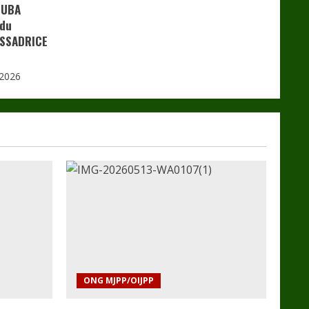
OUBA
 du
ASSADRICE
 2026
ONG MJPP/OIJPP