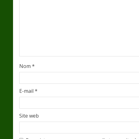
R
e
a
d
i
Nom
*
n
g
E-mail
*
Site web