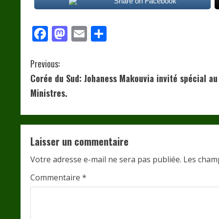
Share on Facebook
Facebook
Mastodon
Email
Partager
C
Previous:
Corée du Sud: Johaness Makouvia invité spécial a
o
Ministres.
n
t
Laisser un commentaire
i
Votre adresse e-mail ne sera pas publiée.
Les champ
n
Commentaire
*
u
e