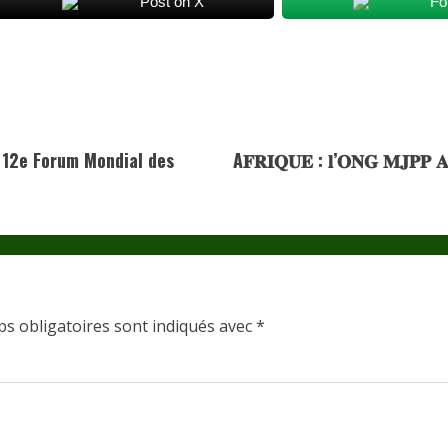
Post on X
Fo
u 12e Forum Mondial des
A𝐅𝐑𝐈𝐐𝐔𝐄 : 𝐥’𝐎𝐍𝐆 𝐌𝐉𝐏𝐏 𝐀𝐧𝐧𝐨𝐧
s obligatoires sont indiqués avec
*