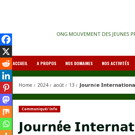
Skip
to
content
ONG MOUVEMENT DES JEUNES PR
ACCUEIL
A PROPOS
NOS DOMAINES
NOS ACTIVITÉS
Home
2024
août
13
𝗝𝗼𝘂𝗿𝗻é𝗲 𝗜𝗻𝘁𝗲𝗿𝗻𝗮𝘁𝗶𝗼𝗻
Communiqué/ Info
𝗝𝗼𝘂𝗿𝗻é𝗲 𝗜𝗻𝘁𝗲𝗿𝗻𝗮𝘁