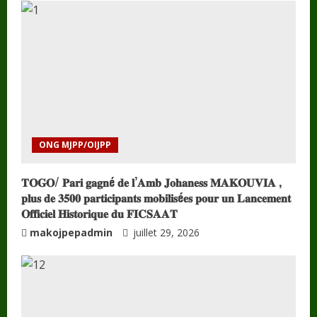
ONG MJPP/OIJPP
𝐓𝐎𝐆𝐎/ 𝐏𝐚𝐫𝐢 𝐠𝐚𝐠𝐧é 𝐝𝐞 𝐥’𝐀𝐦𝐛 𝐉𝐨𝐡𝐚𝐧𝐞𝐬𝐬 𝐌𝐀𝐊𝐎𝐔𝐕𝐈𝐀 ,
𝐩𝐥𝐮𝐬 𝐝𝐞 𝟑𝟓𝟎𝟎 𝐩𝐚𝐫𝐭𝐢𝐜𝐢𝐩𝐚𝐧𝐭𝐬 𝐦𝐨𝐛𝐢𝐥𝐢𝐬é𝐞𝐬 𝐩𝐨𝐮𝐫 𝐮𝐧 𝐋𝐚𝐧𝐜𝐞𝐦𝐞𝐧𝐭
𝐎𝐟𝐟𝐢𝐜𝐢𝐞𝐥 𝐇𝐢𝐬𝐭𝐨𝐫𝐢𝐪𝐮𝐞 𝐝𝐮 𝐅𝐈𝐂𝐒𝐀𝐀𝐓
makojpepadmin
juillet 29, 2026