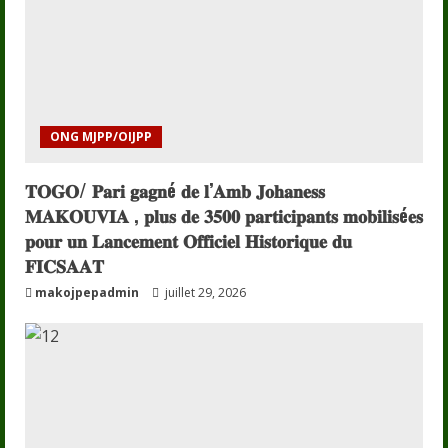
ONG MJPP/OIJPP
𝐓𝐎𝐆𝐎/ 𝐏𝐚𝐫𝐢 𝐠𝐚𝐠𝐧é 𝐝𝐞 𝐥’𝐀𝐦𝐛 𝐉𝐨𝐡𝐚𝐧𝐞𝐬𝐬
𝐌𝐀𝐊𝐎𝐔𝐕𝐈𝐀 , 𝐩𝐥𝐮𝐬 𝐝𝐞 𝟑𝟓𝟎𝟎 𝐩𝐚𝐫𝐭𝐢𝐜𝐢𝐩𝐚𝐧𝐭𝐬 𝐦𝐨𝐛𝐢𝐥𝐢𝐬é𝐞𝐬
𝐩𝐨𝐮𝐫 𝐮𝐧 𝐋𝐚𝐧𝐜𝐞𝐦𝐞𝐧𝐭 𝐎𝐟𝐟𝐢𝐜𝐢𝐞𝐥 𝐇𝐢𝐬𝐭𝐨𝐫𝐢𝐪𝐮𝐞 𝐝𝐮
𝐅𝐈𝐂𝐒𝐀𝐀𝐓
makojpepadmin
juillet 29, 2026