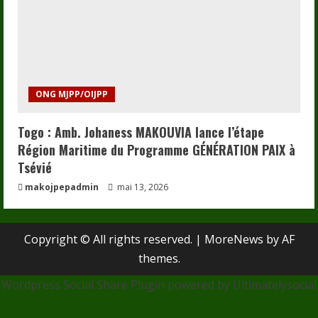
ONG MJPP/OIJPP
Togo : Amb. Johaness MAKOUVIA lance l’étape
Région Maritime du Programme GÉNÉRATION PAIX à
Tsévié
makojpepadmin
mai 13, 2026
Copyright © All rights reserved.
|
MoreNews
by AF
themes.
Wordpress Social Share Plugin
powered by Ultimatelysocial