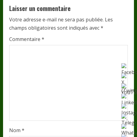
e
Laisser un commentaire
R
Votre adresse e-mail ne sera pas publiée.
Les
champs obligatoires sont indiqués avec
*
e
Commentaire
*
a
d
i
n
g
Nom
*