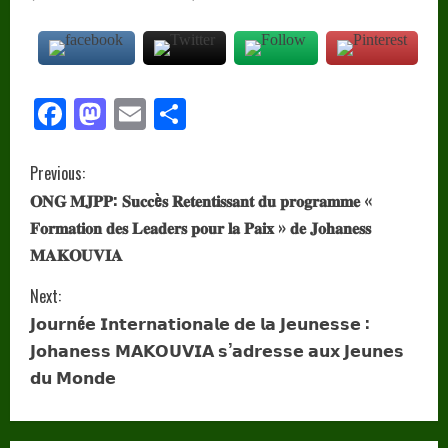
Facebook
Mastodon
Email
Partager
C
Previous:
𝐎𝐍𝐆 𝐌𝐉𝐏𝐏: 𝐒𝐮𝐜𝐜è𝐬 𝐑𝐞𝐭𝐞𝐧𝐭𝐢𝐬𝐬𝐚𝐧𝐭 𝐝𝐮 𝐩𝐫𝐨𝐠𝐫𝐚𝐦𝐦𝐞 «
o
𝐅𝐨𝐫𝐦𝐚𝐭𝐢𝐨𝐧 𝐝𝐞𝐬 𝐋𝐞𝐚𝐝𝐞𝐫𝐬 𝐩𝐨𝐮𝐫 𝐥𝐚 𝐏𝐚𝐢𝐱 » 𝐝𝐞 𝐉𝐨𝐡𝐚𝐧𝐞𝐬𝐬
n
𝐌𝐀𝐊𝐎𝐔𝐕𝐈𝐀
t
Next:
𝗝𝗼𝘂𝗿𝗻é𝗲 𝗜𝗻𝘁𝗲𝗿𝗻𝗮𝘁𝗶𝗼𝗻𝗮𝗹𝗲 𝗱𝗲 𝗹𝗮 𝗝𝗲𝘂𝗻𝗲𝘀𝘀𝗲 :
i
𝗝𝗼𝗵𝗮𝗻𝗲𝘀𝘀 𝗠𝗔𝗞𝗢𝗨𝗩𝗜𝗔 𝘀’𝗮𝗱𝗿𝗲𝘀𝘀𝗲 𝗮𝘂𝘅 𝗝𝗲𝘂𝗻𝗲𝘀
𝗱𝘂 𝗠𝗼𝗻𝗱𝗲
n
u