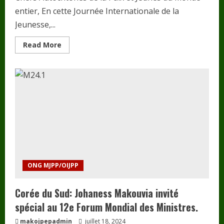
entier, En cette Journée Internationale de la
Jeunesse,...
Read
Read More
more
about
𝗝𝗼𝘂𝗿𝗻é𝗲
𝗜𝗻𝘁𝗲𝗿𝗻𝗮𝘁𝗶𝗼𝗻𝗮𝗹𝗲
𝗱𝗲
𝗹𝗮
𝗝𝗲𝘂𝗻𝗲𝘀𝘀𝗲
:
𝗝𝗼𝗵𝗮𝗻𝗲𝘀𝘀
𝗠𝗔𝗞𝗢𝗨𝗩𝗜𝗔
𝘀’𝗮𝗱𝗿𝗲𝘀𝘀𝗲
𝗮𝘂𝘅
𝗝𝗲𝘂𝗻𝗲𝘀
𝗱𝘂
𝗠𝗼𝗻𝗱𝗲
ONG MJPP/OIJPP
Corée du Sud: Johaness Makouvia invité
spécial au 12e Forum Mondial des Ministres.
makojpepadmin
juillet 18, 2024