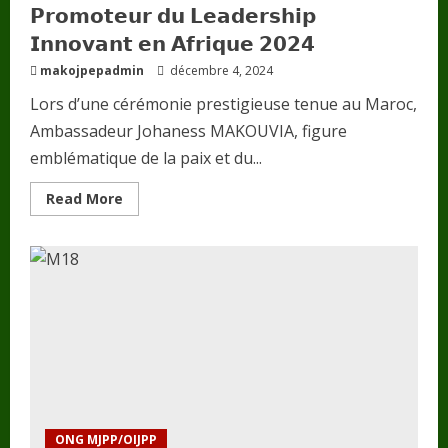
𝗣𝗿𝗼𝗺𝗼𝘁𝗲𝘂𝗿 𝗱𝘂 𝗟𝗲𝗮𝗱𝗲𝗿𝘀𝗵𝗶𝗽
𝗜𝗻𝗻𝗼𝘃𝗮𝗻𝘁 𝗲𝗻 𝗔𝗳𝗿𝗶𝗾𝘂𝗲 𝟮𝟬𝟮𝟰
makojpepadmin
décembre 4, 2024
Lors d’une cérémonie prestigieuse tenue au Maroc,
Ambassadeur Johaness MAKOUVIA, figure
emblématique de la paix et du...
Read
Read More
more
about
𝗠𝗮𝗿𝗼𝗰
/
𝗦𝗼𝗺𝗺𝗲𝘁
𝗔𝗳𝗿𝗶𝗰𝗮𝗶𝗻
𝗱𝗲
𝗟𝗲𝗮𝗱𝗲𝗿𝘀𝗵𝗶𝗽
:
𝗔𝗺𝗯.
𝗝𝗼𝗵𝗮𝗻𝗲𝘀𝘀
𝗠𝗔𝗞𝗢𝗨𝗩𝗜𝗔
𝗱𝗶𝘀𝘁𝗶𝗻𝗴𝘂é
𝗠𝗲𝗶𝗹𝗹𝗲𝘂𝗿
𝗣𝗿𝗼𝗺𝗼𝘁𝗲𝘂𝗿
𝗱𝘂
𝗟𝗲𝗮𝗱𝗲𝗿𝘀𝗵𝗶𝗽
ONG MJPP/OIJPP