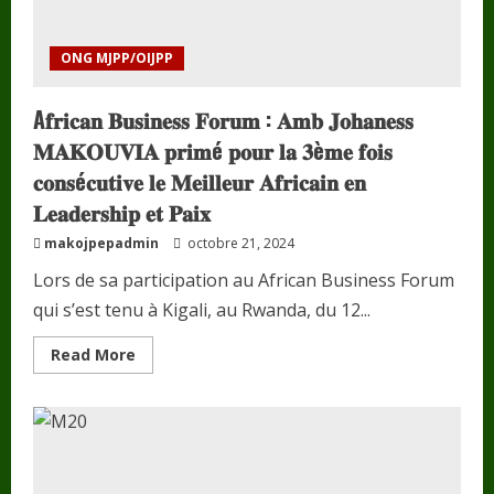
ONG MJPP/OIJPP
A𝐟𝐫𝐢𝐜𝐚𝐧 𝐁𝐮𝐬𝐢𝐧𝐞𝐬𝐬 𝐅𝐨𝐫𝐮𝐦 : 𝐀𝐦𝐛 𝐉𝐨𝐡𝐚𝐧𝐞𝐬𝐬
𝐌𝐀𝐊𝐎𝐔𝐕𝐈𝐀 𝐩𝐫𝐢𝐦é 𝐩𝐨𝐮𝐫 𝐥𝐚 𝟑è𝐦𝐞 𝐟𝐨𝐢𝐬
𝐜𝐨𝐧𝐬é𝐜𝐮𝐭𝐢𝐯𝐞 𝐥𝐞 𝐌𝐞𝐢𝐥𝐥𝐞𝐮𝐫 𝐀𝐟𝐫𝐢𝐜𝐚𝐢𝐧 𝐞𝐧
𝐋𝐞𝐚𝐝𝐞𝐫𝐬𝐡𝐢𝐩 𝐞𝐭 𝐏𝐚𝐢𝐱
makojpepadmin
octobre 21, 2024
Lors de sa participation au African Business Forum
qui s’est tenu à Kigali, au Rwanda, du 12...
Read
Read More
more
about
A𝐟𝐫𝐢𝐜𝐚𝐧
𝐁𝐮𝐬𝐢𝐧𝐞𝐬𝐬
𝐅𝐨𝐫𝐮𝐦
:
𝐀𝐦𝐛
𝐉𝐨𝐡𝐚𝐧𝐞𝐬𝐬
𝐌𝐀𝐊𝐎𝐔𝐕𝐈𝐀