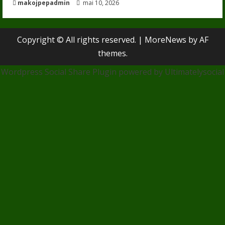
makojpepadmin
mai 10, 2026
Copyright © All rights reserved.
|
MoreNews
by AF
themes.
Wordpress Social Share Plugin
powered by Ultimatelysocial