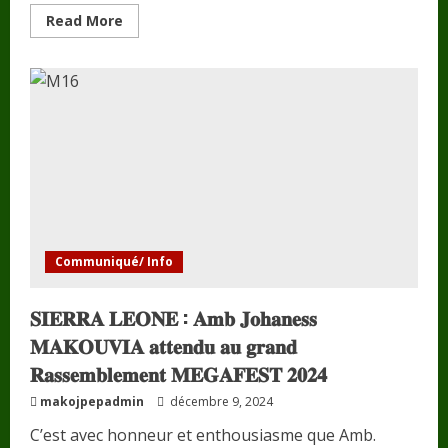
Read
Read More
more
about
𝐓𝐎𝐆𝐎
/
𝐅𝐨𝐫𝐦𝐚𝐭𝐢𝐨𝐧
𝐝𝐞𝐬
𝐋𝐞𝐚𝐝𝐞𝐫𝐬
𝐩𝐨𝐮𝐫
𝐥𝐚
𝐏𝐚𝐢𝐱
:
𝐂𝐚𝐩
𝐬𝐮𝐫
𝐥𝐚
𝐏𝐫é𝐟𝐞𝐜𝐭𝐮𝐫𝐞
𝐝𝐮
𝐁𝐚𝐬-
Communiqué/ Info
𝐌𝐨𝐧𝐨.
𝐒𝐈𝐄𝐑𝐑𝐀 𝐋𝐄𝐎𝐍𝐄 : 𝐀𝐦𝐛 𝐉𝐨𝐡𝐚𝐧𝐞𝐬𝐬
𝐌𝐀𝐊𝐎𝐔𝐕𝐈𝐀 𝐚𝐭𝐭𝐞𝐧𝐝𝐮 𝐚𝐮 𝐠𝐫𝐚𝐧𝐝
𝐑𝐚𝐬𝐬𝐞𝐦𝐛𝐥𝐞𝐦𝐞𝐧𝐭 𝐌𝐄𝐆𝐀𝐅𝐄𝐒𝐓 𝟐𝟎𝟐𝟒
makojpepadmin
décembre 9, 2024
C’est avec honneur et enthousiasme que Amb.