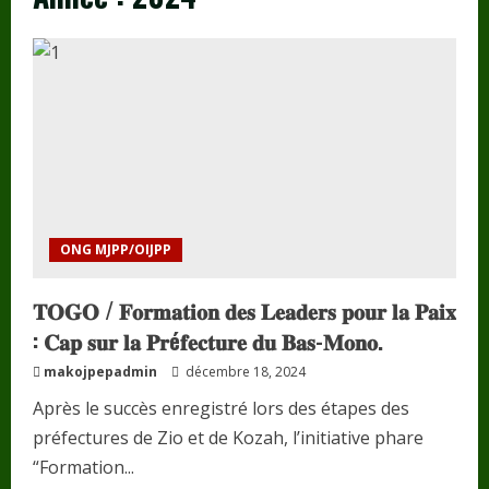
ONG MJPP/OIJPP
𝐓𝐎𝐆𝐎 / 𝐅𝐨𝐫𝐦𝐚𝐭𝐢𝐨𝐧 𝐝𝐞𝐬 𝐋𝐞𝐚𝐝𝐞𝐫𝐬 𝐩𝐨𝐮𝐫 𝐥𝐚 𝐏𝐚𝐢𝐱
: 𝐂𝐚𝐩 𝐬𝐮𝐫 𝐥𝐚 𝐏𝐫é𝐟𝐞𝐜𝐭𝐮𝐫𝐞 𝐝𝐮 𝐁𝐚𝐬-𝐌𝐨𝐧𝐨.
makojpepadmin
décembre 18, 2024
Après le succès enregistré lors des étapes des
préfectures de Zio et de Kozah, l’initiative phare
“Formation...