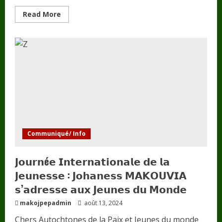
Read
Read More
more
about
A𝐅𝐑𝐈𝐐𝐔𝐄
:
𝐥’𝐎𝐍𝐆
𝐌𝐉𝐏𝐏
𝐀𝐧𝐧𝐨𝐧𝐜𝐞
𝐎𝐟𝐟𝐢𝐜𝐢𝐞𝐥𝐥𝐞𝐦𝐞𝐧𝐭
𝐥𝐚
𝐂𝐨𝐧𝐟é𝐫𝐞𝐧𝐜𝐞
𝐏𝐚𝐧𝐚𝐟𝐫𝐢𝐜𝐚𝐢𝐧𝐞
𝐩𝐨𝐮𝐫
𝐥𝐚
𝐏𝐚𝐢𝐱
𝐞𝐭
𝐥𝐚
𝐒é𝐜𝐮𝐫𝐢𝐭é
Communiqué/ Info
(𝐂𝐎𝐏𝐏𝐒
𝟐𝟎𝟐𝟒)
𝗝𝗼𝘂𝗿𝗻é𝗲 𝗜𝗻𝘁𝗲𝗿𝗻𝗮𝘁𝗶𝗼𝗻𝗮𝗹𝗲 𝗱𝗲 𝗹𝗮
𝗝𝗲𝘂𝗻𝗲𝘀𝘀𝗲 : 𝗝𝗼𝗵𝗮𝗻𝗲𝘀𝘀 𝗠𝗔𝗞𝗢𝗨𝗩𝗜𝗔
𝘀’𝗮𝗱𝗿𝗲𝘀𝘀𝗲 𝗮𝘂𝘅 𝗝𝗲𝘂𝗻𝗲𝘀 𝗱𝘂 𝗠𝗼𝗻𝗱𝗲
makojpepadmin
août 13, 2024
Chers Autochtones de la Paix et Jeunes du monde