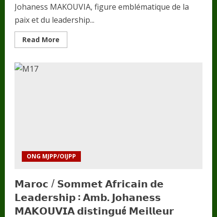
Johaness MAKOUVIA, figure emblématique de la
paix et du leadership...
Read
Read More
more
about
𝐒𝐈𝐄𝐑𝐑𝐀
𝐋𝐄𝐎𝐍𝐄
:
𝐀𝐦𝐛
𝐉𝐨𝐡𝐚𝐧𝐞𝐬𝐬
𝐌𝐀𝐊𝐎𝐔𝐕𝐈𝐀
𝐚𝐭𝐭𝐞𝐧𝐝𝐮
𝐚𝐮
𝐠𝐫𝐚𝐧𝐝
𝐑𝐚𝐬𝐬𝐞𝐦𝐛𝐥𝐞𝐦𝐞𝐧𝐭
𝐌𝐄𝐆𝐀𝐅𝐄𝐒𝐓
𝟐𝟎𝟐𝟒
ONG MJPP/OIJPP
𝗠𝗮𝗿𝗼𝗰 / 𝗦𝗼𝗺𝗺𝗲𝘁 𝗔𝗳𝗿𝗶𝗰𝗮𝗶𝗻 𝗱𝗲
𝗟𝗲𝗮𝗱𝗲𝗿𝘀𝗵𝗶𝗽 : 𝗔𝗺𝗯. 𝗝𝗼𝗵𝗮𝗻𝗲𝘀𝘀
𝗠𝗔𝗞𝗢𝗨𝗩𝗜𝗔 𝗱𝗶𝘀𝘁𝗶𝗻𝗴𝘂é 𝗠𝗲𝗶𝗹𝗹𝗲𝘂𝗿