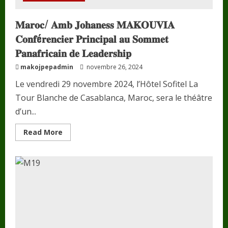
𝗜𝗻𝗻𝗼𝘃𝗮𝗻𝘁
𝗲𝗻
𝗔𝗳𝗿𝗶𝗾𝘂𝗲
𝐌𝐚𝐫𝐨𝐜/ 𝐀𝐦𝐛 𝐉𝐨𝐡𝐚𝐧𝐞𝐬𝐬 𝐌𝐀𝐊𝐎𝐔𝐕𝐈𝐀
𝟮𝟬𝟮𝟰
𝐂𝐨𝐧𝐟é𝐫𝐞𝐧𝐜𝐢𝐞𝐫 𝐏𝐫𝐢𝐧𝐜𝐢𝐩𝐚𝐥 𝐚𝐮 𝐒𝐨𝐦𝐦𝐞𝐭
𝐏𝐚𝐧𝐚𝐟𝐫𝐢𝐜𝐚𝐢𝐧 𝐝𝐞 𝐋𝐞𝐚𝐝𝐞𝐫𝐬𝐡𝐢𝐩
makojpepadmin
novembre 26, 2024
Le vendredi 29 novembre 2024, l’Hôtel Sofitel La
Tour Blanche de Casablanca, Maroc, sera le théâtre
d’un...
Read
Read More
more
about
𝐌𝐚𝐫𝐨𝐜/
𝐀𝐦𝐛
𝐉𝐨𝐡𝐚𝐧𝐞𝐬𝐬
𝐌𝐀𝐊𝐎𝐔𝐕𝐈𝐀
𝐂𝐨𝐧𝐟é𝐫𝐞𝐧𝐜𝐢𝐞𝐫
𝐏𝐫𝐢𝐧𝐜𝐢𝐩𝐚𝐥
𝐚𝐮
𝐒𝐨𝐦𝐦𝐞𝐭
𝐏𝐚𝐧𝐚𝐟𝐫𝐢𝐜𝐚𝐢𝐧
𝐝𝐞
𝐋𝐞𝐚𝐝𝐞𝐫𝐬𝐡𝐢𝐩