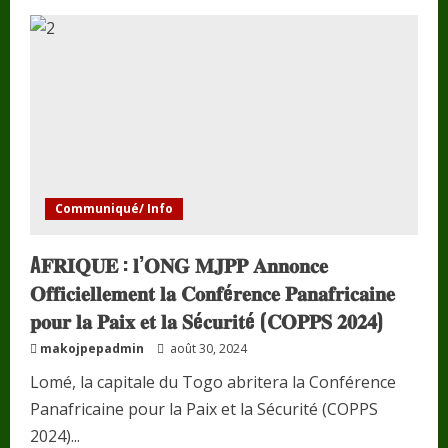
S𝐮𝐜𝐜è𝐬
𝐫𝐞𝐭𝐞𝐧𝐭𝐢𝐬𝐬𝐚𝐧𝐭
𝐝𝐞
𝐥𝐚
𝐂𝐎𝐏𝐏𝐒
𝟐𝟎𝟐𝟒
à
𝐋𝐨𝐦é.
Communiqué/ Info
A𝐅𝐑𝐈𝐐𝐔𝐄 : 𝐥’𝐎𝐍𝐆 𝐌𝐉𝐏𝐏 𝐀𝐧𝐧𝐨𝐧𝐜𝐞
𝐎𝐟𝐟𝐢𝐜𝐢𝐞𝐥𝐥𝐞𝐦𝐞𝐧𝐭 𝐥𝐚 𝐂𝐨𝐧𝐟é𝐫𝐞𝐧𝐜𝐞 𝐏𝐚𝐧𝐚𝐟𝐫𝐢𝐜𝐚𝐢𝐧𝐞
𝐩𝐨𝐮𝐫 𝐥𝐚 𝐏𝐚𝐢𝐱 𝐞𝐭 𝐥𝐚 𝐒é𝐜𝐮𝐫𝐢𝐭é (𝐂𝐎𝐏𝐏𝐒 𝟐𝟎𝟐𝟒)
makojpepadmin
août 30, 2024
Lomé, la capitale du Togo abritera la Conférence
Panafricaine pour la Paix et la Sécurité (COPPS
2024)...