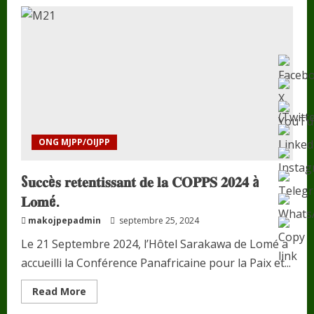
𝗥𝗪𝗔𝗡𝗗𝗔/
𝗔𝗺𝗯
𝗝𝗼𝗵𝗮𝗻𝗲𝘀𝘀
𝗠𝗔𝗞𝗢𝗨𝗩𝗜𝗔
𝗶𝗻𝘃𝗶𝘁é
𝗦𝗽é𝗰𝗶𝗮𝗹
à
𝗹’𝗔𝗳𝗿𝗶𝗰𝗮𝗻
𝗕𝘂𝘀𝗶𝗻𝗲𝘀𝘀
𝗙𝗼𝗿𝘂𝗺
ONG MJPP/OIJPP
S𝐮𝐜𝐜è𝐬 𝐫𝐞𝐭𝐞𝐧𝐭𝐢𝐬𝐬𝐚𝐧𝐭 𝐝𝐞 𝐥𝐚 𝐂𝐎𝐏𝐏𝐒 𝟐𝟎𝟐𝟒 à
𝐋𝐨𝐦é.
makojpepadmin
septembre 25, 2024
Le 21 Septembre 2024, l’Hôtel Sarakawa de Lomé a
accueilli la Conférence Panafricaine pour la Paix et...
Read
Read More
more
about