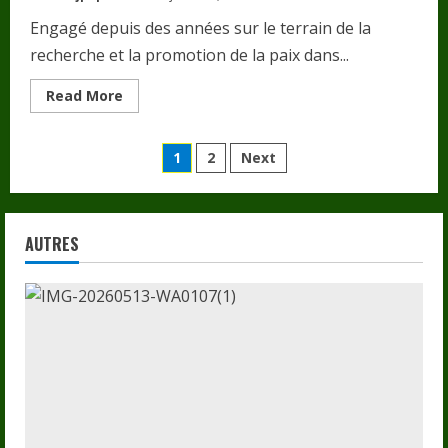
Engagé depuis des années sur le terrain de la
recherche et la promotion de la paix dans...
Read
Read More
more
about
Corée
Pagination
du
1
2
Next
Sud:
Johaness
des
Makouvia
invité
spécial
publications
au
AUTRES
12e
Forum
Mondial
des
Ministres.