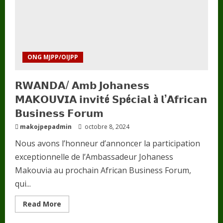
𝐩𝐫𝐢𝐦é
𝐩𝐨𝐮𝐫
𝐥𝐚
𝟑è𝐦𝐞
𝐟𝐨𝐢𝐬
𝐜𝐨𝐧𝐬é𝐜𝐮𝐭𝐢𝐯𝐞
𝐥𝐞
𝐌𝐞𝐢𝐥𝐥𝐞𝐮𝐫
ONG MJPP/OIJPP
𝐀𝐟𝐫𝐢𝐜𝐚𝐢𝐧
𝐞𝐧
𝐋𝐞𝐚𝐝𝐞𝐫𝐬𝐡𝐢𝐩
𝗥𝗪𝗔𝗡𝗗𝗔/ 𝗔𝗺𝗯 𝗝𝗼𝗵𝗮𝗻𝗲𝘀𝘀
𝐞𝐭
𝐏𝐚𝐢𝐱
𝗠𝗔𝗞𝗢𝗨𝗩𝗜𝗔 𝗶𝗻𝘃𝗶𝘁é 𝗦𝗽é𝗰𝗶𝗮𝗹 à 𝗹’𝗔𝗳𝗿𝗶𝗰𝗮𝗻
𝗕𝘂𝘀𝗶𝗻𝗲𝘀𝘀 𝗙𝗼𝗿𝘂𝗺
makojpepadmin
octobre 8, 2024
Nous avons l’honneur d’annoncer la participation
exceptionnelle de l’Ambassadeur Johaness
Makouvia au prochain African Business Forum,
qui...
Read
Read More
more
about