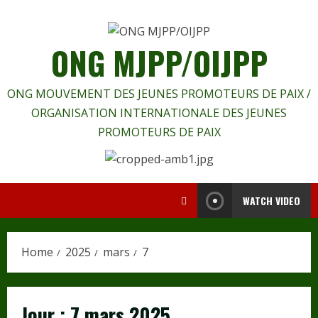
Skip
to
content
ONG MJPP/OIJPP
ONG MOUVEMENT DES JEUNES PROMOTEURS DE PAIX /
ORGANISATION INTERNATIONALE DES JEUNES
PROMOTEURS DE PAIX
WATCH VIDEO
Home
2025
mars
7
Jour :
7 mars 2025