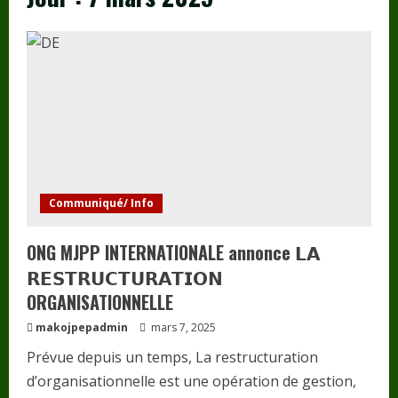
Communiqué/ Info
ONG MJPP INTERNATIONALE annonce 𝗟𝗔
𝗥𝗘𝗦𝗧𝗥𝗨𝗖𝗧𝗨𝗥𝗔𝗧𝗜𝗢𝗡
ORGANISATIONNELLE
makojpepadmin
mars 7, 2025
Prévue depuis un temps, La restructuration
d’organisationnelle est une opération de gestion,