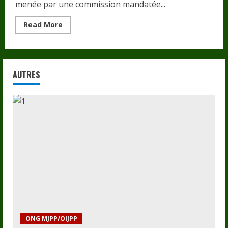
menée par une commission mandatée...
Read
Read More
more
about
ONG
MJPP
INTERNATIONALE
annonce
AUTRES
𝗟𝗔
𝗥𝗘𝗦𝗧𝗥𝗨𝗖𝗧𝗨𝗥𝗔𝗧𝗜𝗢𝗡
ORGANISATIONNELLE
ONG MJPP/OIJPP