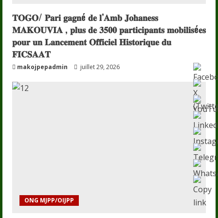
𝐓𝐎𝐆𝐎/ 𝐏𝐚𝐫𝐢 𝐠𝐚𝐠𝐧é 𝐝𝐞 𝐥’𝐀𝐦𝐛 𝐉𝐨𝐡𝐚𝐧𝐞𝐬𝐬
𝐌𝐀𝐊𝐎𝐔𝐕𝐈𝐀 , 𝐩𝐥𝐮𝐬 𝐝𝐞 𝟑𝟓𝟎𝟎 𝐩𝐚𝐫𝐭𝐢𝐜𝐢𝐩𝐚𝐧𝐭𝐬 𝐦𝐨𝐛𝐢𝐥𝐢𝐬é𝐞𝐬
𝐩𝐨𝐮𝐫 𝐮𝐧 𝐋𝐚𝐧𝐜𝐞𝐦𝐞𝐧𝐭 𝐎𝐟𝐟𝐢𝐜𝐢𝐞𝐥 𝐇𝐢𝐬𝐭𝐨𝐫𝐢𝐪𝐮𝐞 𝐝𝐮
𝐅𝐈𝐂𝐒𝐀𝐀𝐓
makojpepadmin
juillet 29, 2026
ONG MJPP/OIJPP