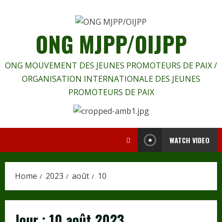
Skip
to
content
ONG MJPP/OIJPP
ONG MOUVEMENT DES JEUNES PROMOTEURS DE PAIX /
ORGANISATION INTERNATIONALE DES JEUNES
PROMOTEURS DE PAIX
WATCH VIDEO
Home
2023
août
10
Jour :
10 août 2023